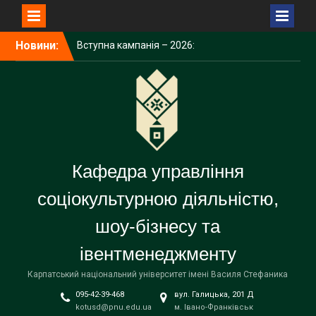
Перейти
Новини:
Вступна кампанія – 2026:
до
Карпатський університет
вмісту
демонструє зростання за
всіма показниками
Університет долучився до
дискусії про майбутнє
освіти та ШІ
Карпатський університет
підписав меморандум про
Кафедра управління
співпрацю у сфері
енергетичних технологій
соціокультурною діяльністю,
шоу-бізнесу та
івентменеджменту
Карпатський національний університет імені Василя Стефаника
095-42-39-468
вул. Галицька, 201 Д
kotusd@pnu.edu.ua
м. Івано-Франківськ