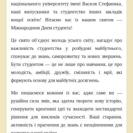
національного університету імені Василя Стефаника,
наші випускники та студентство інших закладів
вищої освіти! Вітаємо вас із вашим святом —
Міжнародним Днем студента!
Це свято об’єднує молодь усього світу, нагадує про
важливість студентства у розбудові майбутнього,
спонукає до знань, саморозвитку та нових звершень.
Бути студентом — це не лише про навчання, це про
молодість, амбіції, дружбу, сміливість і мрії, які
формують основу для майбутніх досягнень.
Ми пишаємося кожним із вас, адже саме ви —
рушійна сила змін, яка здатна творити нову історію,
генерувати креативні ідеї та знаходити нестандартні
рішення для викликів сучасності. Ваші старання,
активність і прагнення до знань є неоціненними для
розвитку нашої країни.