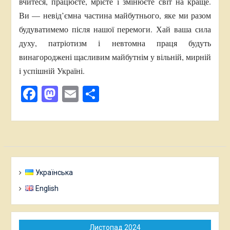
вчитеся, працюєте, мрієте і змінюєте світ на краще.
Ви — невід’ємна частина майбутнього, яке ми разом
будуватимемо після нашої перемоги. Хай ваша сила
духу, патріотизм і невтомна праця будуть
винагороджені щасливим майбутнім у вільній, мирній
і успішній Україні.
Facebook
Mastodon
Email
Поділитися
Українська
English
Листопад 2024