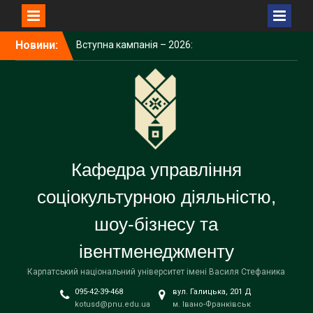
Перейти
Новини:
Вступна кампанія – 2026:
до
Карпатський університет
вмісту
демонструє зростання за
всіма показниками
Університет долучився до
дискусії про майбутнє
освіти та ШІ
Карпатський університет
підписав меморандум про
Кафедра управління
співпрацю у сфері
енергетичних технологій
соціокультурною діяльністю,
шоу-бізнесу та
івентменеджменту
Карпатський національний університет імені Василя Стефаника
095-42-39-468
вул. Галицька, 201 Д
kotusd@pnu.edu.ua
м. Івано-Франківськ