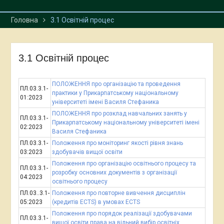
Головна
3.1 Освітній процес
3.1 Освітній процес
ПОЛОЖЕННЯ про організацію та проведення
ПЛ.03.3.1-
практики у Прикарпатському національному
01:2023
університеті імені Василя Стефаника
ПОЛОЖЕННЯ про розклад навчальних занять у
ПЛ.03.3.1-
Прикарпатському національному університеті імені
02:2023
Василя Стефаника
ПЛ.03.3.1-
Положення про моніторинг якості рівня знань
03:2023
здобувачів вищої освіти
Положення про організацію освітнього процесу та
ПЛ.03.3.1-
розробку основних документів з організації
04:2023
освітнього процесу
ПЛ.03..3.1-
Положення про повторне вивчення дисциплін
05:2023
(кредитів ECTS) в умовах ECTS
Положення про порядок реалізації здобувачами
ПЛ.03.3.1-
вищої освіти права на вільний вибір освітніх