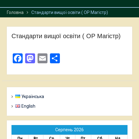
Головна
Стандарти вищої освіти ( ОР Магістр)
Стандарти вищої освіти ( ОР Магістр)
Facebook
Mastodon
Email
Поділитися
Українська
English
Серпень 2026
Пн
Вт
Ср
Чт
Пт
Сб
Нд