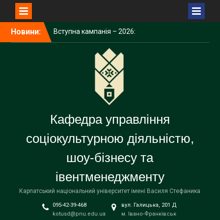
Перейти
Новини:
Вступна кампанія – 2026:
до
Карпатський університет
вмісту
демонструє зростання за
всіма показниками
Університет долучився до
дискусії про майбутнє
освіти та ШІ
Карпатський університет
підписав меморандум про
Кафедра управління
співпрацю у сфері
енергетичних технологій
соціокультурною діяльністю,
шоу-бізнесу та
івентменеджменту
Карпатський національний університет імені Василя Стефаника
095-42-39-468
вул. Галицька, 201 Д
kotusd@pnu.edu.ua
м. Івано-Франківськ