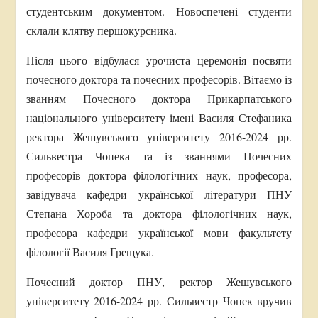
студентським документом. Новоспечені студенти
склали клятву першокурсника.
Після цього відбулася урочиста церемонія посвяти
почесного доктора та почесних професорів. Вітаємо із
званням Почесного доктора Прикарпатського
національного університету імені Василя Стефаника
ректора Жешувського університету 2016-2024 рр.
Сильвестра Чопека та із званнями Почесних
професорів доктора філологічних наук, професора,
завідувача кафедри української літератури ПНУ
Степана Хороба та доктора філологічних наук,
професора кафедри української мови факультету
філології Василя Грещука.
Почесний доктор ПНУ, ректор Жешувського
університету 2016-2024 рр. Сильвестр Чопек вручив