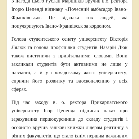
З нагоди цього Руслан Марцінків вручив в.о. ректора
Ігорю Цепенді відзнаку «Почесний амбасадор Івано-
Франківська». Це відзнака тих людей, які
популяризують Івано-Франківськ за кордоном.
Голова студентського сенату університету Вікторія
Лялюк та голова профспілки студентів Назарій Дюк
також виступили з привітальними словами. Вони
закликали студентів бути активними не лише у
навчанні, а й у громадському житті університету,
сприяти його розвитку та вдосконаленню у всіх
сферах.
Під час заходу в. о. ректора Прикарпатського
університету Ігор Цепенда підписав наказ про
зарахування першокурсників до складу студентів і
особисто вручив залікові книжки лідерам рейтингу з
різних факультетів, що стало їхнім першим важливим