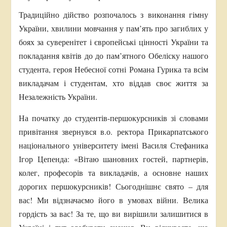
Традиційно дійство розпочалось з виконання гімну
України, хвилини мовчання у пам’ять про загиблих у
боях за суверенітет і європейські цінності України та
покладання квітів до до пам’ятного Обеліску нашого
студента, героя Небесної сотні Романа Гурика та всім
викладачам і студентам, хто віддав своє життя за
Незалежність України.
На початку до студентів-першокурсників зі словами
привітання звернувся в.о. ректора Прикарпатського
національного університету імені Василя Стефаника
Ігор Цепенда: «Вітаю шановних гостей, партнерів,
колег, професорів та викладачів, а основне наших
дорогих першокурсників! Сьогоднішнє свято – для
вас! Ми відзначаємо його в умовах війни. Велика
гордість за вас! За те, що ви вирішили залишитися в