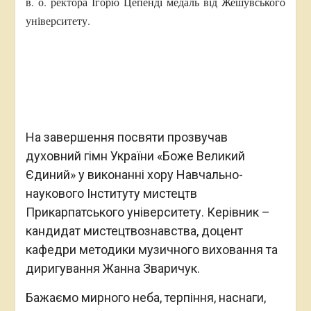
в. о. ректора Ігорю Цепенді медаль від Жешувського
університету.
На завершення посвяти прозвучав
духовний гімн України «Боже Великий
Єдиний» у виконанні хору Навчально-
наукового Інституту мистецтв
Прикарпатського університету. Керівник –
кандидат мистецтвознавства, доцент
кафедри методики музичного виховання та
диригування Жанна Зваричук.
Бажаємо мирного неба, терпіння, наснаги,