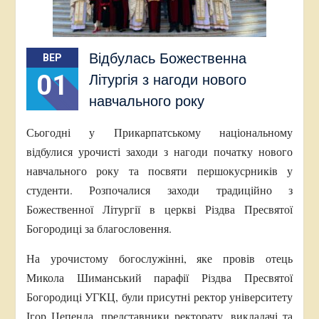
Відбулась Божественна
ВЕР
01
Літургія з нагоди нового
навчального року
Сьогодні у Прикарпатському національному
відбулися урочисті заходи з нагоди початку нового
навчального року та посвяти першокусрників у
студенти. Розпочалися заходи традиційно з
Божественної Літургії в церкві Різдва Пресвятої
Богородиці за благословення.
На урочистому богослужінні, яке провів отець
Микола Шиманський парафії Різдва Пресвятої
Богородиці УГКЦ, були присутні ректор університету
Ігор Цепенда, представники ректорату, викладачі та