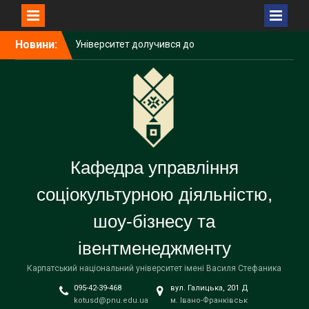
Перейти
Новини:
Університет долучився до
до
дискусії про майбутнє
вмісту
освіти та ШІ
Карпатський університет
підписав меморандум про
співпрацю у сфері
енергетичних технологій
Вступна кампанія – 2026:
Карпатський університет
Кафедра управління
демонструє зростання за
всіма показниками
соціокультурною діяльністю,
шоу-бізнесу та
івентменеджменту
Карпатський національний університет імені Василя Стефаника
095-42-39-468
вул. Галицька, 201 Д
kotusd@pnu.edu.ua
м. Івано-Франківськ