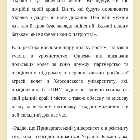
Україні і тут здобувати знання. Ви відчуваєте, що
потрібні своїй країні. Ви ті, які будуть оновлювати
Україну і дадуть їй нове дихання. Цей ваш мужній
життєвий крок буде завжди оцінений. Вдячні вашим
батькам, які виховали юних патріотів!».
В. о. ректора висловив щиру подяку гостям, які взяли
участь в урочистостях. Окремо він відзначив
польських колег за їхню дружбу, партнерство та
неоціненну підтримку з перших хвилин російської
агресії; колег з Херсонського університету, які,
працюючи на базі ПНУ, водночас героїчно захищають
свій рідний край і місто; а також обласну та місцеву
владу за всебічну підтримку і надані можливості в
цей складний для нас час.
«Радію, що Прикарпатський університет є в рейтингу
тих, ким сьогодні пишається Україна. Бажаю усім,