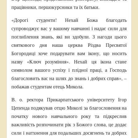
працівники, першокурсники та їх батьки.
«Дорогі студенти! Нехай Божа благодать
супроводжує вас у вашому навчанні і надає сили для
поглиблення знань, які ви здобули. З нагоди цього
святкового дня наша церква Різдва Пресвятої
Богородиці хоче подарувати вам ікону, що носить
назву «Ключ розуміння». Нехай ця ікона стане
символом вашого успіху і плідної праці, а Господь
благословить вас на шлях до знань і добрих справ», –
побажав студентам отець Микола.
В. о. ректора Прикарпатського університету Ігор
Цепенда подякував отцю Миколі за благословення на
початку нового навчального року та підкреслив
важливість розпочинати рік з Божого слова, це додає
сили і натхнення для подальших досягнень та добрих